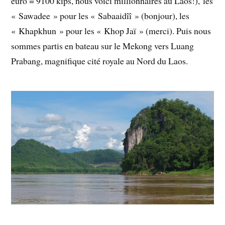
euro = 9100 kips, nous voici millionnaires au Laos!), les
« Sawadee » pour les « Sabaaidîî » (bonjour), les
« Khapkhun » pour les « Khop Jaï » (merci). Puis nous
sommes partis en bateau sur le Mekong vers Luang
Prabang, magnifique cité royale au Nord du Laos.