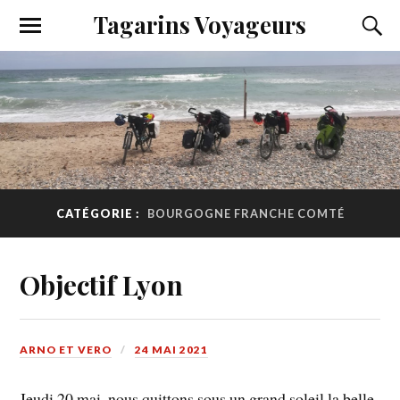
Tagarins Voyageurs
CATÉGORIE :
BOURGOGNE FRANCHE COMTÉ
Objectif Lyon
ARNO ET VERO
24 MAI 2021
Jeudi 20 mai, nous quittons sous un grand soleil la belle