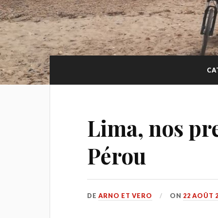
CA
Lima, nos pr
Pérou
DE
ARNO ET VERO
ON
22 AOÛT 