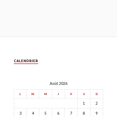
CALENDRIER
Août 2026
L
M
M
J
V
S
D
1
2
3
4
5
6
7
8
9