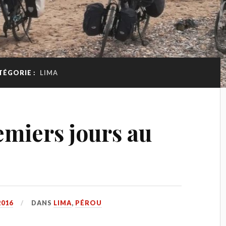
TÉGORIE :
LIMA
emiers jours au
2016
DANS
LIMA
,
PÉROU