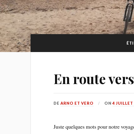
ÉT
En route vers
DE
ARNO ET VERO
ON
4 JUILLET
Juste quelques mots pour notre voyage