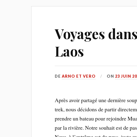
Voyages dans
Laos
DE
ARNO ET VERO
ON
23 JUIN 2
Après avoir partagé une dernière sou
trek, nous décidons de partir directe
prendre un bateau pour rejoindre Mua
par la rivière. Notre souhait est de p
Neua, à l’extrême est du pays, juste a