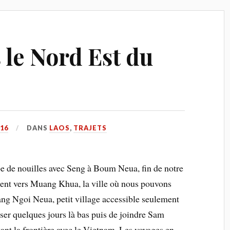
 le Nord Est du
016
DANS
LAOS
,
TRAJETS
pe de nouilles avec Seng à Boum Neua, fin de notre
ment vers Muang Khua, la ville où nous pouvons
ng Ngoi Neua, petit village accessible seulement
asser quelques jours là bas puis de joindre Sam
vant la frontière avec le Vietnam. Les voyages en