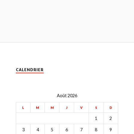
CALENDRIER
Août 2026
L
M
M
J
V
S
D
1
2
3
4
5
6
7
8
9