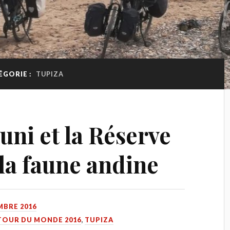
ÉGORIE :
TUPIZA
uni et la Réserve
la faune andine
MBRE 2016
TOUR DU MONDE 2016
,
TUPIZA