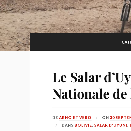
CAT
Le Salar d’Uy
Nationale de 
DE
ARNO ET VERO
ON
30 SEPTE
DANS
BOLIVIE
,
SALAR D'UYUNI
,