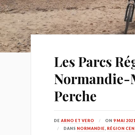
Les Parcs Ré
Normandie-M
Perche
DE
ARNO ET VERO
ON
9 MAI 202
DANS
NORMANDIE
,
RÉGION CE